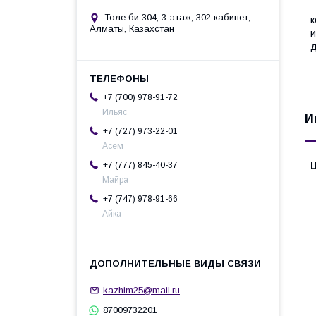
Толе би 304, 3-этаж, 302 кабинет,
к
Алматы, Казахстан
и
д
К
+7 (700) 978-91-72
Ильяс
И
+7 (727) 973-22-01
Асем
+7 (777) 845-40-37
Майра
+7 (747) 978-91-66
Айка
kazhim25@mail.ru
87009732201