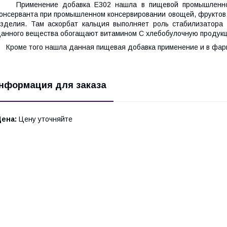
Применение добавка Е302 нашла в пищевой промышленности
онсерванта при промышленном консервировании овощей, фруктов,
зделия. Там аскорбат кальция выполняет роль стабилизатора
анного вещества обогащают витамином С хлебобулочную продук
роме того нашла данная пищевая добавка применение и в фар
нформация для заказа
Цена:
Цену уточняйте