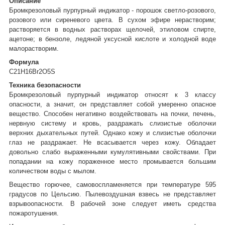
Описание
Бромкрезоловый пурпурный индикатор - порошок светло-розового,
розового или сиреневого цвета. В сухом эфире нерастворим;
растворяется в водных растворах щелочей, этиловом спирте,
ацетоне; в бензоле, ледяной уксусной кислоте и холодной воде
малорастворим.
Формула
C
21
H
16
Br
2
O
5
S
Техника безопасности
Бромкрезоловый пурпурный индикатор относят к 3 классу
опасности, а значит, он представляет собой умеренно опасное
вещество. Способен негативно воздействовать на почки, печень,
нервную систему и кровь, раздражать слизистые оболочки
верхних дыхательных путей. Однако кожу и слизистые оболочки
глаз не раздражает. Не всасывается через кожу. Обладает
довольно слабо выраженными кумулятивными свойствами. При
попадании на кожу пораженное место промывается большим
количеством воды с мылом.
Вещество горючее, самовоспламеняется при температуре 595
градусов по Цельсию. Пылевоздушная взвесь не представляет
взрывоопасности. В рабочей зоне следует иметь средства
пожаротушения.