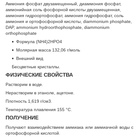
Аммония фосфат двузамещенный, диаммония фосфат,
аммонийная соль фосфорной кислоты двузамещенная,
аммония гидроортофосфат, аммония гидрофосфат, соль
аммония и ортофосфорной кислоты, diammonium phosphate,
DAP, ammonium hydroorthophosphate, diammonium
orthophosphate
Формула
(NH4)2HPO4
Молярная масса
132,06 г/моль
Внешний вид
Бесцветные кристаллы.
ФИЗИЧЕСКИЕ СВОЙСТВА
Растворим в воде.
Нерастворим в этаноле, ацетоне.
Плотность 1,619 г/см3.
Температура плавления 155 °C.
ПОЛУЧЕНИЕ
Получают взаимодействием аммиака или аммиачной воды с
ортофосфорной кислотой.