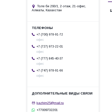
Толе би 293/1, 2-этаж, 21-офис,
Алматы, Казахстан
+7 (700) 978-91-72
офис
+7 (727) 973-22-01
офис
+7 (777) 845-40-37
офис
+7 (747) 978-91-66
офис
kazhim25@mail.ru
+77009732201