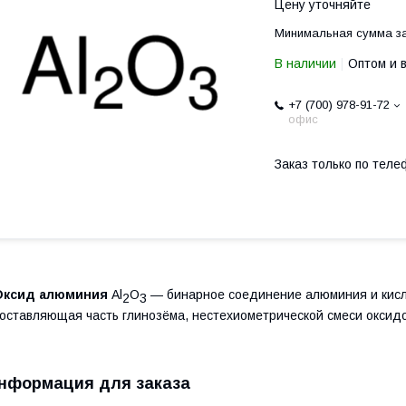
Цену уточняйте
Минимальная сумма за
В наличии
Оптом и 
+7 (700) 978-91-72
офис
Заказ только по теле
Оксид алюминия
Al
O
— бинарное соединение алюминия и кисло
2
3
оставляющая часть глинозёма, нестехиометрической смеси оксидо
нформация для заказа