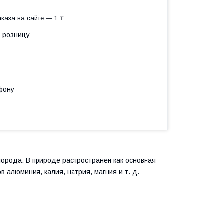
каза на сайте — 1 ₸
в розницу
фону
рода. В природе распространён как основная
в алюминия, калия, натрия, магния
и т. д.