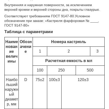
Внутренняя и наружная поверхности, за исключением
верхней кромки и верхней стороны дна, покрыты глазурью.
Соответствуют требованиям ГОСТ 9147-80.Условное
обозначение при заказе: «Кастрюля фарфоровая № ____,
ГОСТ 9147-80»
Таблица с параметрами
Наиме
Обозн
Номера кастрюль
нован
ачени
1
2
3
ие
е
велич
Расчетная емкость в мл
ины
100
250
500
Наибо
D
75±2
100±3
120±3
льший
наружн
ый
диамет
р, мм