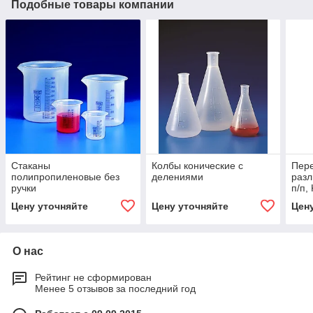
Подобные товары компании
Стаканы
Колбы конические с
Пере
полипропиленовые без
делениями
раз
ручки
п/п, 
Цену уточняйте
Цену уточняйте
Цен
О нас
Рейтинг не сформирован
Менее 5 отзывов за последний год