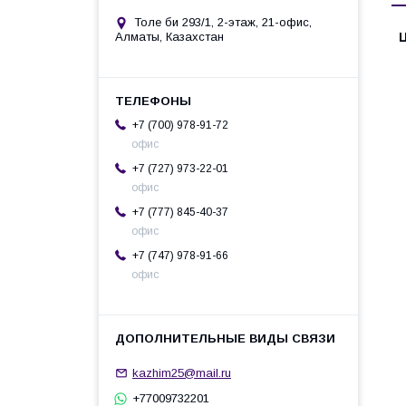
Толе би 293/1, 2-этаж, 21-офис,
Алматы, Казахстан
+7 (700) 978-91-72
офис
+7 (727) 973-22-01
офис
+7 (777) 845-40-37
офис
+7 (747) 978-91-66
офис
kazhim25@mail.ru
+77009732201