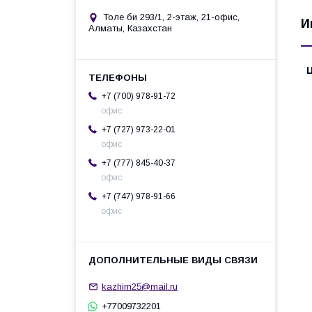
Толе би 293/1, 2-этаж, 21-офис,
И
Алматы, Казахстан
+7 (700) 978-91-72
офис
+7 (727) 973-22-01
офис
+7 (777) 845-40-37
офис
+7 (747) 978-91-66
офис
kazhim25@mail.ru
+77009732201