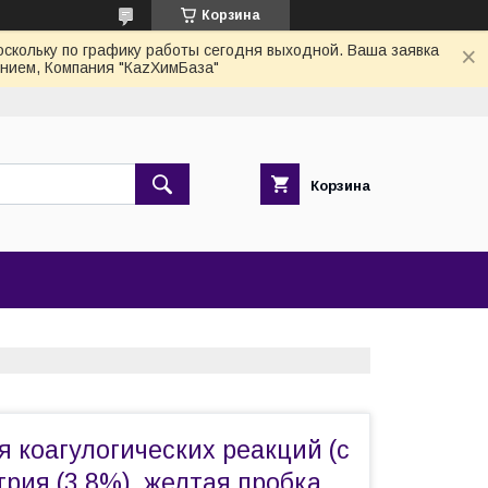
Корзина
скольку по графику работы сегодня выходной. Ваша заявка
нием, Компания "КаzХимБаза"
Корзина
 коагулогических реакций (с
рия (3,8%), желтая пробка,