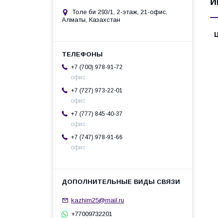
И
Толе би 293/1, 2-этаж, 21-офис,
Алматы, Казахстан
+7 (700) 978-91-72
офис
+7 (727) 973-22-01
офис
+7 (777) 845-40-37
офис
+7 (747) 978-91-66
офис
kazhim25@mail.ru
+77009732201