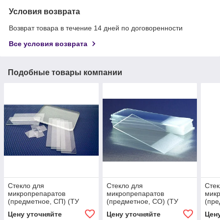
Условия возврата
Возврат товара в течение 14 дней по договоренности
Все условия возврата
Подобные товары компании
Стекло для
Стекло для
Стек
микропрепаратов
микропрепаратов
мик
(предметное, СП) (ТУ
(предметное, СО) (ТУ
(пре
9464-012-52876859-2014)
9464-012-52876859-2014)
окош
Цену уточняйте
Цену уточняйте
Цен
5287