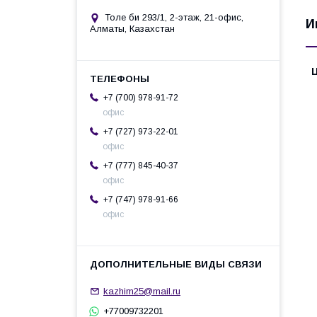
Толе би 293/1, 2-этаж, 21-офис,
И
Алматы, Казахстан
+7 (700) 978-91-72
офис
+7 (727) 973-22-01
офис
+7 (777) 845-40-37
офис
+7 (747) 978-91-66
офис
kazhim25@mail.ru
+77009732201