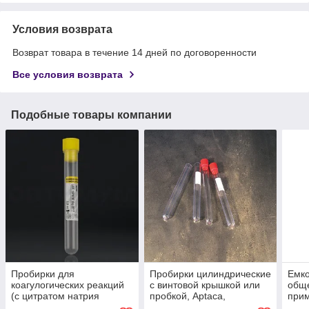
Условия возврата
Возврат товара в течение 14 дней по договоренности
Все условия возврата
Подобные товары компании
Пробирки для
Пробирки цилиндрические
Емко
коагулогических реакций
с винтовой крышкой или
общ
(с цитратом натрия
пробкой, Aptaca,
прим
(3,8%), желтая пробка, п/
МиниМед
ква