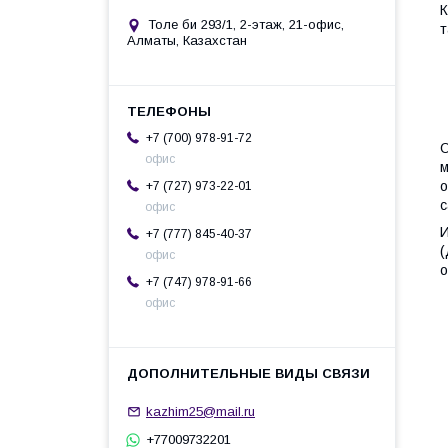
К
Толе би 293/1, 2-этаж, 21-офис,
т
Алматы, Казахстан
+7 (700) 978-91-72
О
офис
м
о
+7 (727) 973-22-01
с
офис
И
+7 (777) 845-40-37
(
офис
о
+7 (747) 978-91-66
офис
kazhim25@mail.ru
+77009732201