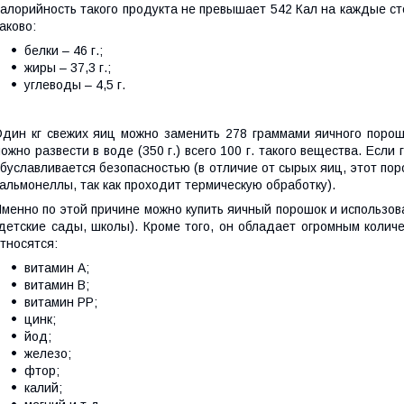
алорийность такого продукта не превышает 542 Кал на каждые ст
аково:
белки – 46 г.;
жиры – 37,3 г.;
углеводы – 4,5 г.
дин кг свежих яиц можно заменить 278 граммами яичного порош
ожно развести в воде (350 г.) всего 100 г. такого вещества. Если
буславливается безопасностью (в отличие от сырых яиц, этот пор
альмонеллы, так как проходит термическую обработку).
менно по этой причине можно купить яичный порошок и использо
детские сады, школы). Кроме того, он обладает огромным колич
тносятся:
витамин А;
витамин В;
витамин РР;
цинк;
йод;
железо;
фтор;
калий;