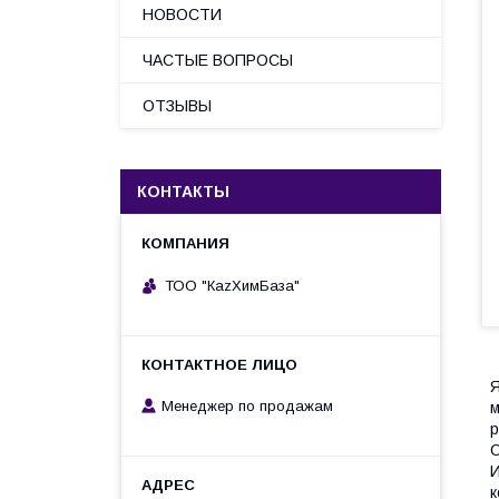
НОВОСТИ
ЧАСТЫЕ ВОПРОСЫ
ОТЗЫВЫ
КОНТАКТЫ
ТОО "КаzХимБаза"
Я
Менеджер по продажам
м
р
О
И
к