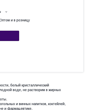
ы
Оптом и в розницу
ности, белый кристаллический
олодной воде, не растворим в жирных
лоты.
огольных и винных напитков, коктейлей,
ине и фармацевтике.