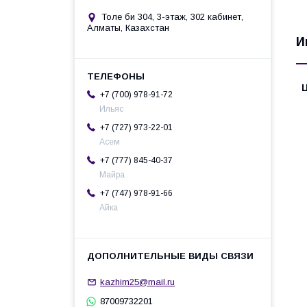
Толе би 304, 3-этаж, 302 кабинет,
Алматы, Казахстан
И
+7 (700) 978-91-72
Ильяс
+7 (727) 973-22-01
Асем
+7 (777) 845-40-37
Майра
+7 (747) 978-91-66
Айка
kazhim25@mail.ru
87009732201