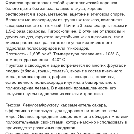
Фруктоза представляет собой кристаллический порошок
белого цвета без запаха, сладкого вкуса, хорошо
растворяется в воде, метаноле, ацетоне и этиловом спирте.
Является моносахаридом из группы кетогексоз, компонент
сахарозы вместе с глюкозой. Почти в 3 раза слаще глюкозы и
1,5-2 раза сахарозы. Гигроскопичен. В отличие от глюкозы и
других альдоз, фруктоза неустойчива как в щелочных, так и
кислых растворах; разлагается в условиях кислотного
гидролиза полисахаридов или гликозидов.
Плотность - 1,695 г/см³. Температура плавления - 103° С,
температура кипения - 440° С.
Фруктоза в свободном виде встречается во многих фруктах и
плодах (яблоки, груши, томаты), входит в состав пчелиного
меда, олигосахаридов, рафинозы, сахарозы, стахиозы,
естественного полисахарида инулина и бактериального
полисахарида левана. В пищевой промышленности его
получают путем гидролиза из свеклы и тростника
Гексоза, ЛевулозаФруктозу, как заменитель сахара,
эффективно используют для здорового питания во всем
мире. Являясь природным веществом, она обладает многими
положительными свойствами, которые можно использовать в
производстве различных продуктов.
Она широко используется в пищевой промышленности: в