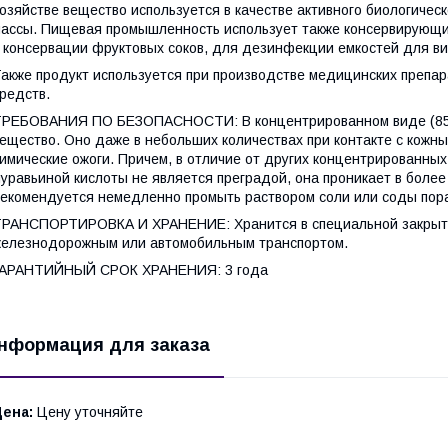
озяйстве вещество используется в качестве активного биологичес
ассы. Пищевая промышленность использует также консервирующие
 консервации фруктовых соков, для дезинфекции емкостей для ви
акже продукт используется при производстве медицинских препа
редств.
РЕБОВАНИЯ ПО БЕЗОПАСНОСТИ: В концентрированном виде (85%)
ещество. Оно даже в небольших количествах при контакте с кожн
имические ожоги. Причем, в отличие от других концентрированны
уравьиной кислоты не является преградой, она проникает в более
екомендуется немедленно промыть раствором соли или соды пор
РАНСПОРТИРОВКА И ХРАНЕНИЕ: Хранится в специальной закрытой
елезнодорожным или автомобильным транспортом.
ГАРАНТИЙНЫЙ СРОК ХРАНЕНИЯ: 3 года
нформация для заказа
Цена:
Цену уточняйте