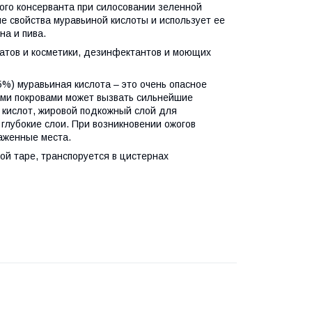
кого консерванта при силосовании зеленной
 свойства муравьиной кислоты и использует ее
на и пива.
ратов и косметики, дезинфектантов и моющих
 муравьиная кислота – это очень опасное
ыми покровами может вызвать сильнейшие
х кислот, жировой подкожный слой для
 глубокие слои. При возникновении ожогов
аженные места.
 таре, транспоруется в цистернах