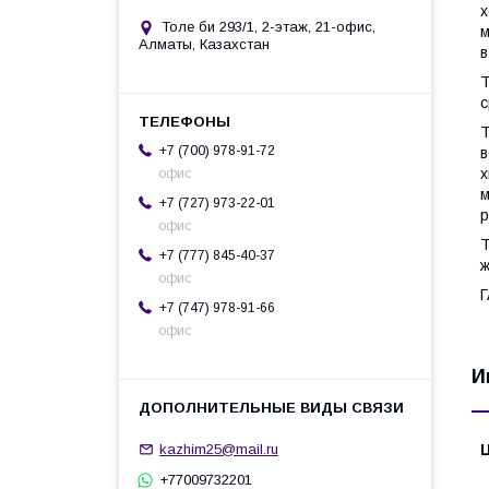
х
Толе би 293/1, 2-этаж, 21-офис,
м
Алматы, Казахстан
в
Т
с
Т
+7 (700) 978-91-72
в
х
офис
м
+7 (727) 973-22-01
р
офис
Т
+7 (777) 845-40-37
ж
офис
+7 (747) 978-91-66
офис
И
kazhim25@mail.ru
+77009732201