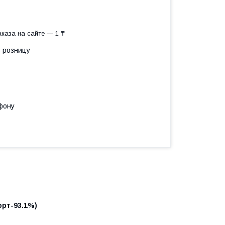
каза на сайте — 1 ₸
в розницу
фону
орт-93.1%)