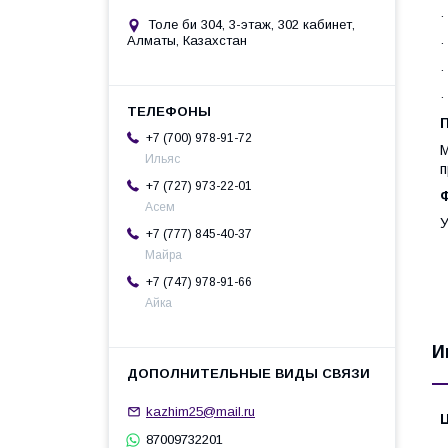
·
Толе би 304, 3-этаж, 302 кабинет,
Алматы, Казахстан
·
·
·
+7 (700) 978-91-72
М
Ильяс
п
+7 (727) 973-22-01
Ф
Асем
У
+7 (777) 845-40-37
Майра
+7 (747) 978-91-66
Айка
И
kazhim25@mail.ru
87009732201