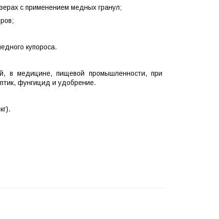
зерах с применением медных гранул;
ров;
медного купороса.
й, в медицине, пищевой промышленности, при
ептик, фунгицид и удобрение.
г).