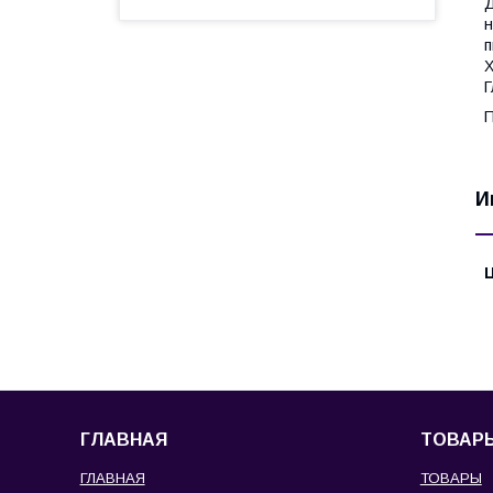
Д
н
п
Х
Г
П
И
ГЛАВНАЯ
ТОВАР
ГЛАВНАЯ
ТОВАРЫ