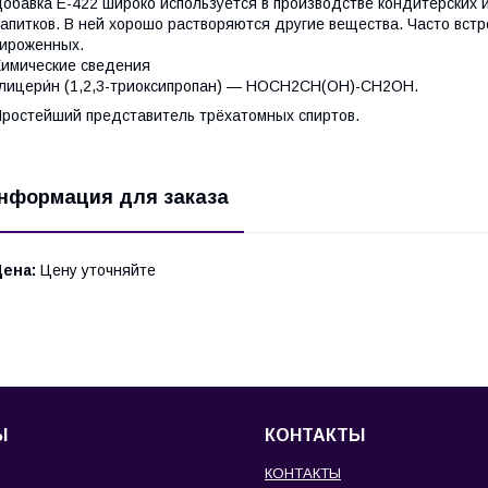
обавка E-422 широко используется в производстве кондитерских 
апитков. В ней хорошо растворяются другие вещества. Часто встр
ироженных.
имические сведения
лицери́н (1,2,3-триоксипропан) — HOCH2CH(OH)-CH2OH.
ростейший представитель трёхатомных спиртов.
нформация для заказа
Цена:
Цену уточняйте
Ы
КОНТАКТЫ
КОНТАКТЫ