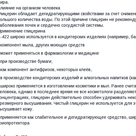
ира.
лияние на организм человека
лицерин обладает дегидратирующими свойствами за счет снижен
ольшого количества воды. По этой причине глицерин не рекомен
аболевания почек и сердечно сосудистой системы.
рименение глицерина
-422 широко используется в кондитерских изделиях (например, бат
 компонент мыла, других моющих средств
 может применяться в фармакологии и медицине
 при производстве бумаги;
 как компонент антифризов, некоторых клеёв,
 в производстве кондитерских изделий и алкогольных напитков (ка
 широко применяется в изготовлении косметики и мыл. Ранее счит
еловека, однако в последнее время не все косметологи разделяют
онцентрациях, глицерин действительно способен удерживать неко
резмерного высушивания. Чистый глицерин не используется для эт
ысушивает кожу.
 применяется как слабительное и дегидратирующее средство, шир
риопротектора