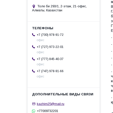
м
Толе би 293/1, 2-этаж, 21-офис,
В
Алматы, Казахстан
Г
б
з
П
Е
+7 (700) 978-91-72
-
офис
-
+7 (727) 973-22-01
-
офис
-
+7 (777) 845-40-37
-
офис
-
+7 (747) 978-91-66
ч
офис
к
ч
в
-
к
kazhim25@mail.ru
+77009732201