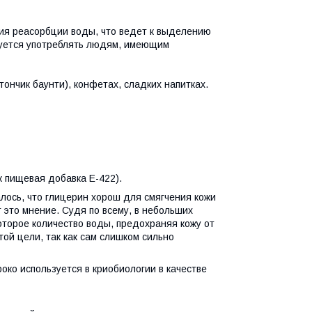
ия реасорбции воды, что ведет к выделению
дуется употреблять людям, имеющим
ончик баунти), конфетах, сладких напитках.
к пищевая добавка E-422).
алось, что глицерин хорош для смягчения кожи
 это мнение. Судя по всему, в небольших
торое количество воды, предохраняя кожу от
ой цели, так как сам слишком сильно
око используется в криобиологии в качестве