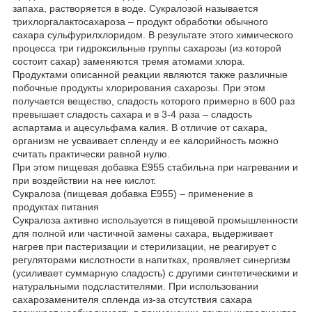
запаха, растворяется в воде. Сукралозой называется
трихлоргалактосахароза – продукт обработки обычного
сахара сульфурилхлоридом. В результате этого химического
процесса три гидроксильные группы сахарозы (из которой
состоит сахар) заменяются тремя атомами хлора.
Продуктами описанной реакции являются также различные
побочные продукты хлорирования сахарозы. При этом
получается вещество, сладость которого примерно в 600 раз
превышает сладость сахара и в 3-4 раза – сладость
аспартама и ацесульфама калия. В отличие от сахара,
организм не усваивает спленду и ее калорийность можно
считать практически равной нулю.
При этом пищевая добавка Е955 стабильна при нагревании и
при воздействии на нее кислот.
Сукралоза (пищевая добавка Е955) – применение в
продуктах питания
Сукралоза активно используется в пищевой промышленности
для полной или частичной замены сахара, выдерживает
нагрев при пастеризации и стерилизации, не реагирует с
регуляторами кислотности в напитках, проявляет синергизм
(усиливает суммарную сладость) с другими синтетическими и
натуральными подсластителями. При использовании
сахарозаменителя спленда из-за отсутствия сахара