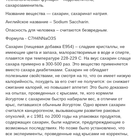
сахарозаменитель.
Название вещества — сахарин, сахаринат натрия.
Английское название –
S
odium
S
accharin.
Опасность для человека – считаются безвредным.
Формула - C
7
H
4
NNaO
3
S
Сахарин (пищевая добавка E954) – сладкие кристаллы, не
имеющие цвета и запаха, малорастворимые в воде и спирте,
плавятся при температуре 228-229 С. На вкус сахарин слаще
сахара примерно в 300-500 раз. Это вещество применяется
вместо сахара диабетиками. Сахарин не обладает
полезными свойствами, не смотря на то, что он имеет низкую
калорийность, похудеть за его счет не получится: он снижает
сжигание калорий, но повышает аппетит. Это было доказано
на опытах, проведенных с крысами, те, кого кормили
йогуртом с сахарином быстро набирали вес, в отличии от
крыс, питавшихся обычным йогуртом. Одно время сахарин
считался канцерогеном, вызывающим развитие раковых
опухолей, и с 1981 по 2000 годы на упаковках продуктов,
содержащих сахарин, были надписи, предупреждающие о
возможных последствиях. Но позже было установлено, что
все эксперименты, проведенные над крысами не корректны,