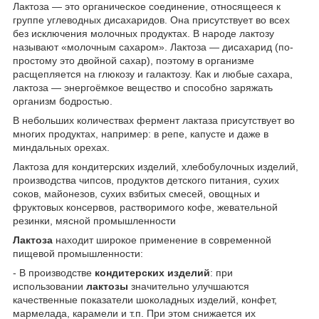
Лактоза — это органическое соединение, относящееся к
группе углеводных дисахаридов. Она присутствует во всех
без исключения молочных продуктах. В народе лактозу
называют «молочным сахаром». Лактоза — дисахарид (по-
простому это двойной сахар), поэтому в организме
расщепляется на глюкозу и галактозу. Как и любые сахара,
лактоза — энергоёмкое вещество и способно заряжать
организм бодростью.
В небольших количествах фермент лактаза присутствует во
многих продуктах, например: в репе, капусте и даже в
миндальных орехах.
Лактоза для кондитерских изделий, хлебобулочных изделий,
производства чипсов, продуктов детского питания, сухих
соков, майонезов, сухих взбитых смесей, овощных и
фруктовых консервов, растворимого кофе, жевательной
резинки, мясной промышленности
Лактоза
находит широкое применение в современной
пищевой промышленности:
- В производстве
кондитерских изделий
: при
использовании
лактозы
значительно улучшаются
качественные показатели шоколадных изделий, конфет,
мармелада, карамели и т.п. При этом снижается их