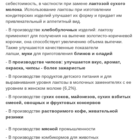
себестоимость, в частности при замене
лактозой сухого
молока
. Использование лактозы при изготовлении
кондитерских изделий улучшает их форму и придает им
привлекательный и аппетитный вид.
- В производстве
хлебобулочных
изделий: лактозу
применяют для получения на выпечке золотисто-коричневой
корочки, она способствует увеличению объема выпечки.
Также улучшаются качественные показатели
лапши,
муки
для приготовления
блинов и оладий
- В
производстве чипсов: улучшается вкус, аромат,
окраска, чипсы - более зажаристые
- В производстве продуктов детского питания и для
выравнивания уровня лактозы в молочных заменителях с ее
уровнем в женском молоке (6,2%).
- В производстве с
ухих соков, майонезов, сухих взбитых
смесей, овощных и фруктовых консервов
- В производстве
растворимого кофе, жевательной
резинки
- В производстве
мясной
промышленности
- В производстве комбикормов для животных